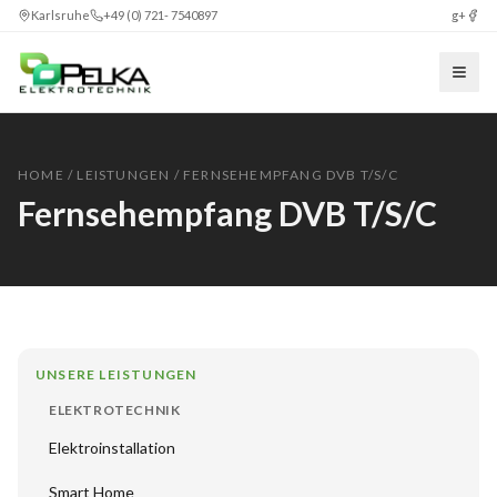
Karlsruhe
+49 (0) 721- 7540897
g+
HOME
/
LEISTUNGEN
/ FERNSEHEMPFANG DVB T/S/C
Fernsehempfang DVB T/S/C
UNSERE LEISTUNGEN
ELEKTROTECHNIK
Elektroinstallation
Smart Home