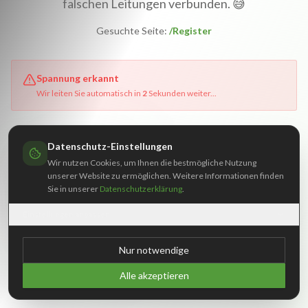
falschen Leitungen verbunden. 😅
Gesuchte Seite:
/Register
Spannung erkannt
Wir leiten Sie automatisch in
1
Sekunde
weiter...
Datenschutz-Einstellungen
Zur Startseite
Wir nutzen Cookies, um Ihnen die bestmögliche Nutzung
Zurück
unserer Website zu ermöglichen. Weitere Informationen finden
Sie in unserer
Datenschutzerklärung
.
Einstellungen anpassen
Falls Sie denken, dass das ein Fehler ist, kontaktieren Sie uns gerne.
Nur notwendige
Alle akzeptieren